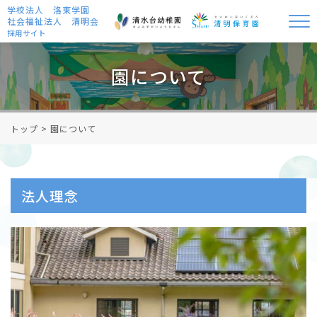
学校法人 洛東学園
社会福祉法人 清明会
採用サイト
園について
トップ
>
園について
法人理念