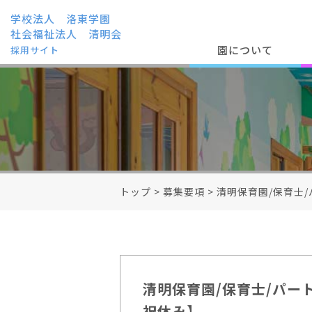
学校法人 洛東学園
社会福祉法人 清明会
園について
採用サイト
トップ
>
募集要項
>
清明保育園/保育士/パ
清明保育園/保育士/パート/
祝休み】