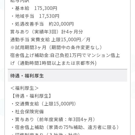
給与内訳
・基本給 175,300円
・地域手当 17,530円
・処遇改善手当 約20,000円
賞与あり（実績年3回）計4ヶ月分
通勤手当 実費支給 上限15,000円／月
※試用期間3ヶ月（期間中の条件変更なし）
宿舎借上げ補助金:自己負担1万円でマンション借上
げ（通勤時間1時間以上または京都市外)
待遇・福利厚生
＜福利厚生＞
【待遇・福利厚生】
・交通費支給（上限15,000円）
・社会保険完備
・賞与あり（前年度実績：年3回4ヶ月）
・宿舎借上補助（家賃の75%補助、遠方者に限る）
・研修制度あり（入社後・社内）