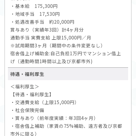
・基本給 175,300円
・地域手当 17,530円
・処遇改善手当 約20,000円
賞与あり（実績年3回）計4ヶ月分
通勤手当 実費支給 上限15,000円／月
※試用期間3ヶ月（期間中の条件変更なし）
宿舎借上げ補助金:自己負担1万円でマンション借上
げ（通勤時間1時間以上及び京都市外)
待遇・福利厚生
＜福利厚生＞
【待遇・福利厚生】
・交通費支給（上限15,000円）
・社会保険完備
・賞与あり（前年度実績：年3回4ヶ月）
・宿舎借上補助（家賃の75%補助、遠方者及び京都
市外に限る）