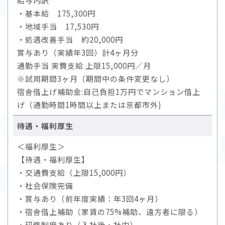
給与内訳
・基本給 175,300円
・地域手当 17,530円
・処遇改善手当 約20,000円
賞与あり（実績年3回）計4ヶ月分
通勤手当 実費支給 上限15,000円／月
※試用期間3ヶ月（期間中の条件変更なし）
宿舎借上げ補助金:自己負担1万円でマンション借上
げ（通勤時間1時間以上または京都市外)
待遇・福利厚生
＜福利厚生＞
【待遇・福利厚生】
・交通費支給（上限15,000円）
・社会保険完備
・賞与あり（前年度実績：年3回4ヶ月）
・宿舎借上補助（家賃の75%補助、遠方者に限る）
・研修制度あり（入社後・社内）