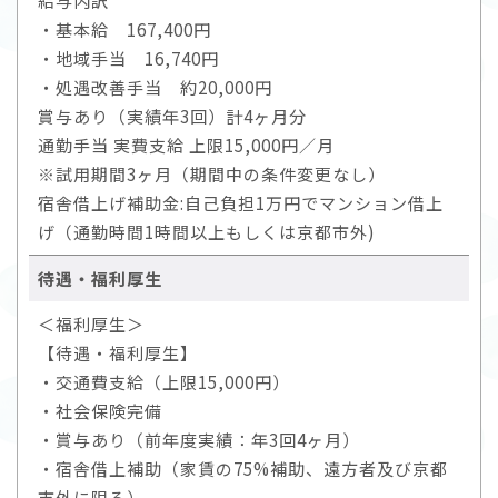
給与内訳
・基本給 167,400円
・地域手当 16,740円
・処遇改善手当 約20,000円
賞与あり（実績年3回）計4ヶ月分
通勤手当 実費支給 上限15,000円／月
※試用期間3ヶ月（期間中の条件変更なし）
宿舎借上げ補助金:自己負担1万円でマンション借上
げ（通勤時間1時間以上もしくは京都市外)
待遇・福利厚生
＜福利厚生＞
【待遇・福利厚生】
・交通費支給（上限15,000円）
・社会保険完備
・賞与あり（前年度実績：年3回4ヶ月）
・宿舎借上補助（家賃の75%補助、遠方者及び京都
市外に限る）