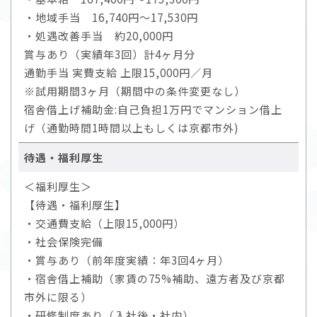
・地域手当 16,740円～17,530円
・処遇改善手当 約20,000円
賞与あり（実績年3回）計4ヶ月分
通勤手当 実費支給 上限15,000円／月
※試用期間3ヶ月（期間中の条件変更なし）
宿舎借上げ補助金:自己負担1万円でマンション借上
げ（通勤時間1時間以上もしくは京都市外)
待遇・福利厚生
＜福利厚生＞
【待遇・福利厚生】
・交通費支給（上限15,000円）
・社会保険完備
・賞与あり（前年度実績：年3回4ヶ月）
・宿舎借上補助（家賃の75%補助、遠方者及び京都
市外に限る）
・研修制度あり（入社後・社内）