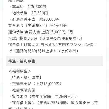
給与内訳
・基本給 175,300円
・地域手当 17,530円
・処遇改善手当 約20,000円
賞与あり（実績年3回）計4ヶ月分
通勤手当 実費支給 上限15,000円／月
※試用期間3ヶ月（期間中の条件変更なし）
宿舎借上げ補助金:自己負担1万円でマンション借上
げ（通勤時間1時間以上または京都市外)
待遇・福利厚生
＜福利厚生＞
【待遇・福利厚生】
・交通費支給（上限15,000円）
・社会保険完備
・賞与あり（前年度実績：年3回4ヶ月）
・宿舎借上補助（家賃の75%補助、遠方者または京
都市外に限る）