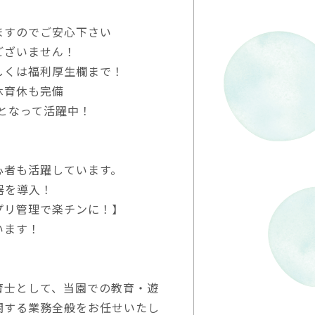
ますのでご安心下さい
ございません！
しくは福利厚生欄まで！
休育休も完備
心となって活躍中！
心者も活躍しています。
器を導入！
プリ管理で楽チンに！】
います！
育士として、当園での教育・遊
関する業務全般をお任せいたし