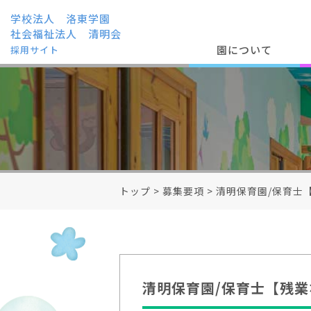
学校法人 洛東学園
社会福祉法人 清明会
園について
採用サイト
トップ
>
募集要項
>
清明保育園/保育士
清明保育園/保育士【残業