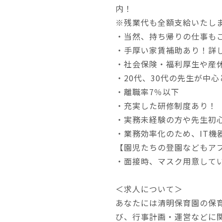
内！
※残業代も全額支給いたし
・当然、持ち帰りの仕事も
・手厚い家賃補助あり！詳
・社会保険・福利厚生や産
・20代、30代の先生が中
・離職率7％以下
・充実した研修制度あり！
・実務未経験の方や先生初
・業務効率化のため、IT機
【園児たちの登園などもア
・面接時、マスク用意して
＜求人について＞
あなたには清明保育園の保
び、行事計画・運営などに