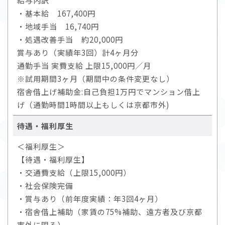
給与内訳
・基本給 167,400円
・地域手当 16,740円
・処遇改善手当 約20,000円
賞与あり（実績年3回）計4ヶ月分
通勤手当 実費支給 上限15,000円／月
※試用期間3ヶ月（期間中の条件変更なし）
宿舎借上げ補助金:自己負担1万円でマンション借上
げ（通勤時間1時間以上もしくは京都市外)
待遇・福利厚生
＜福利厚生＞
【待遇・福利厚生】
・交通費支給（上限15,000円）
・社会保険完備
・賞与あり（前年度実績：年3回4ヶ月）
・宿舎借上補助（家賃の75%補助、遠方者及び京都
市外に限る）