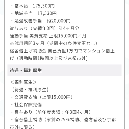
・基本給 175,300円
・地域手当 17,530円
・処遇改善手当 約20,000円
賞与あり（実績年3回）計4ヶ月分
通勤手当 実費支給 上限15,000円／月
※試用期間3ヶ月（期間中の条件変更なし）
宿舎借上げ補助金:自己負担1万円でマンション借上
げ（通勤時間1時間以上及び京都市外)
待遇・福利厚生
＜福利厚生＞
【待遇・福利厚生】
・交通費支給（上限15,000円）
・社会保険完備
・賞与あり（前年度実績：年3回4ヶ月）
・宿舎借上補助（家賃の75%補助、遠方者及び京都
市外に限る）