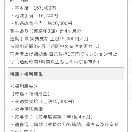
給与内訳
・基本給 167,400円
・地域手当 16,740円
・処遇改善手当 約20,000円
賞与あり（実績年3回）計4ヶ月分
通勤手当 実費支給 上限15,000円／月
※試用期間3ヶ月（期間中の条件変更なし）
宿舎借上げ補助金:自己負担1万円でマンション借上
げ（通勤時間1時間以上もしくは京都市外)
待遇・福利厚生
＜福利厚生＞
【待遇・福利厚生】
・交通費支給（上限15,000円）
・社会保険完備
・賞与あり（前年度実績：年3回4ヶ月）
・宿舎借上補助（家賃の75%補助、遠方者及び京都
市外に限る）