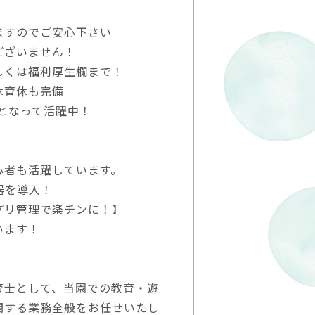
ますのでご安心下さい
ございません！
しくは福利厚生欄まで！
休育休も完備
心となって活躍中！
心者も活躍しています。
器を導入！
プリ管理で楽チンに！】
います！
育士として、当園での教育・遊
関する業務全般をお任せいたし