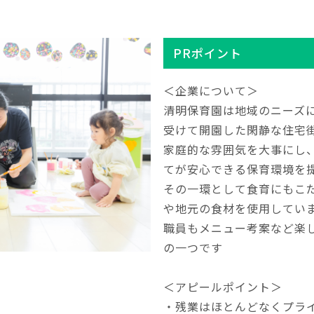
PRポイント
＜企業について＞
清明保育園は地域のニーズ
受けて開園した閑静な住宅
家庭的な雰囲気を大事にし
てが安心できる保育環境を
その一環として食育にもこ
や地元の食材を使用してい
職員もメニュー考案など楽
の一つです
＜アピールポイント＞
・残業はほとんどなくプライ