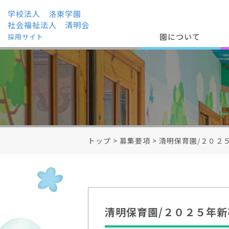
学校法人 洛東学園
社会福祉法人 清明会
園について
採用サイト
トップ
>
募集要項
>
清明保育園/２０２
清明保育園/２０２５年新