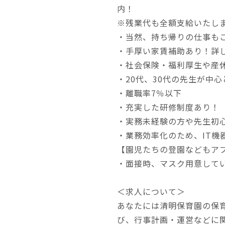
内！
※残業代も全額支給いたし
・当然、持ち帰りの仕事も
・手厚い家賃補助あり！詳
・社会保険・福利厚生や産
・20代、30代の先生が中
・離職率7％以下
・充実した研修制度あり！
・実務未経験の方や先生初
・業務効率化のため、IT機
【園児たちの登園などもア
・面接時、マスク用意して
＜求人について＞
あなたには清明保育園の保
び、行事計画・運営などに