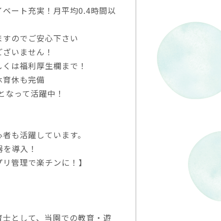
ベート充実！月平均0.4時間以
ますのでご安心下さい
ございません！
しくは福利厚生欄まで！
休育休も完備
心となって活躍中！
心者も活躍しています。
器を導入！
プリ管理で楽チンに！】
育士として、当園での教育・遊