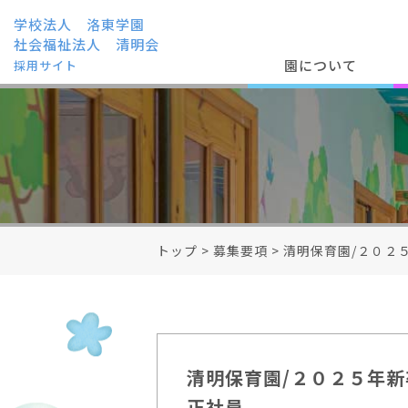
学校法人 洛東学園
社会福祉法人 清明会
園について
採用サイト
トップ
>
募集要項
>
清明保育園/２０２
清明保育園/２０２５年新
正社員