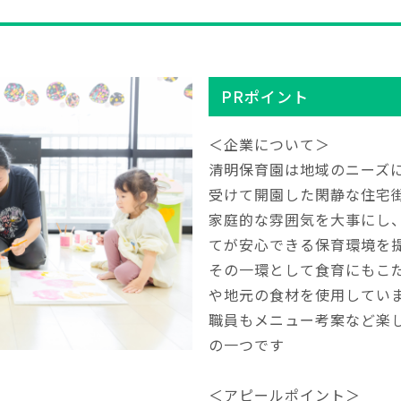
PRポイント
＜企業について＞
清明保育園は地域のニーズ
受けて開園した閑静な住宅
家庭的な雰囲気を大事にし
てが安心できる保育環境を
その一環として食育にもこ
や地元の食材を使用してい
職員もメニュー考案など楽
の一つです
＜アピールポイント＞