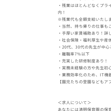
・残業はほとんどなくプライ
内！
※残業代も全額支給いたし
・当然、持ち帰りの仕事も
・手厚い家賃補助あり！詳
・社会保険・福利厚生や産
・20代、30代の先生が中
・離職率7％以下
・充実した研修制度あり！
・実務未経験の方や先生初
・業務効率化のため、IT機
【園児たちの登園などもア
＜求人について＞
あなたには清明保育園の保