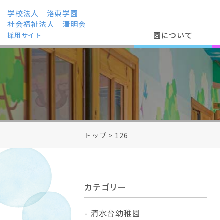
学校法人 洛東学園
社会福祉法人 清明会
園について
採用サイト
トップ
>
126
カテゴリー
清水台幼稚園