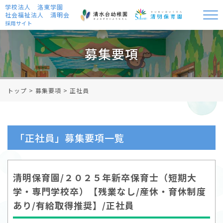
学校法人 洛東学園
社会福祉法人 清明会
採用サイト
募集要項
トップ
>
募集要項
>
正社員
「正社員」募集要項一覧
清明保育園/２０２５年新卒保育士（短期大
学・専門学校卒）【残業なし/産休・育休制度
あり/有給取得推奨】/正社員