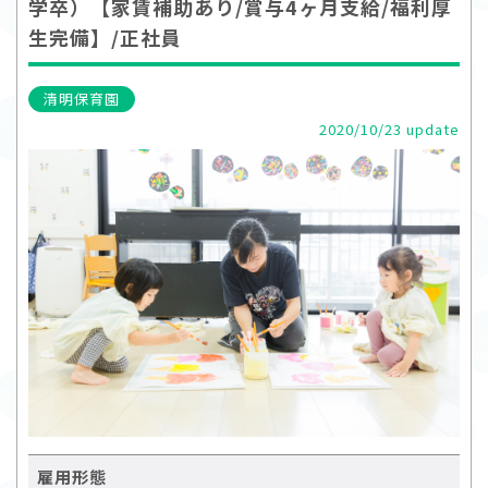
学卒）【家賃補助あり/賞与4ヶ月支給/福利厚
生完備】/正社員
清明保育園
2020/10/23 update
雇用形態